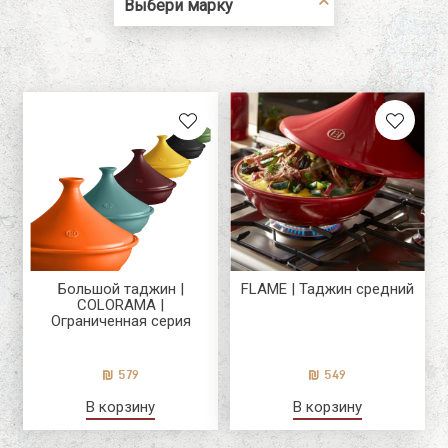
кухни
Новый пользователь\гость
Выбери марку
Для подарков
Красный
В честь праздника
Emile Henry
Регистрация
Черный
Для кого-то
Ballarini
синий
особенного
белый
зеленый
серый
белый черный
Апельсин
бирюзовый
Большой таджин |
FLAME | Таджин средний
Желтый
COLORAMA |
Ограниченная серия
579
549
В корзину
В корзину