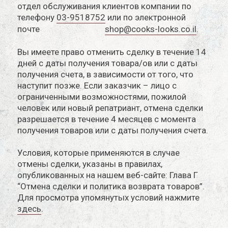
Новый пользователь\гость
отдел обслуживания клиентов компании по
телефону
03-9518752
или по электронной
почте
shop@cooks-looks.co.il
.
Регистрация
Вы имеете право отменить сделку в течение 14
дней с даты получения товара/ов или с даты
получения счета, в зависимости от того, что
наступит позже. Если заказчик – лицо с
ограниченными возможностями, пожилой
человек или новый репатриант, отмена сделки
разрешается в течение 4 месяцев с момента
получения товаров или с даты получения счета.
Условия, которые применяются в случае
отмены сделки, указаны в правилах,
опубликованных на нашем веб-сайте: Глава Г
“Отмена сделки и политика возврата товаров”.
Для просмотра упомянутых условий нажмите
здесь
.