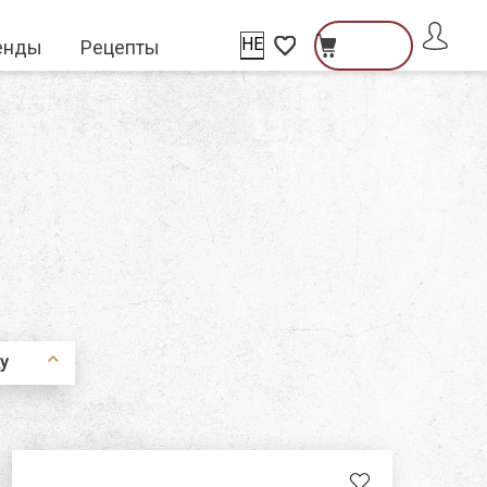
HE
енды
Рецепты
פתיחת
פתיחת
פתיחת
חלונית
מועדפים
שתמש
חלונית
Close
למשתמש
עגלה
ователь\гость
тель
у
co
i