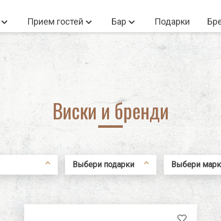
а
Прием гостей
Бар
Подарки
Бр
 Войдите
Новый польз
Нет товаров корзине
Виски и бренди
Новый пользова
Регистрация
Выбери подарки
Выбери марк
Не помню пароль
йль
В новый дом
Bormioli Roc
и бренди
Для подарков
Luigi Bormiol
а для
Для любителей