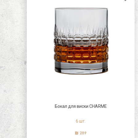
серви
Бокал для виски CHARME
6 шт.
289