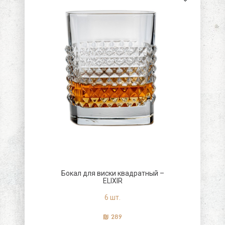
ровки блюд
вина и крепких
напитков
В честь праздника
Бокал для виски квадратный –
ELIXIR
6 шт.
289