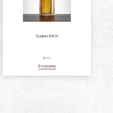
Графин BACH
89
В корзину