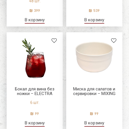
48 шт.
Nadir
белый черный
399
539
Emile Henry | EME
пурпурный
В корзину
В корзину
пурпурный
Апельсин
бирюзовый
розовый
Желтый
Выбрать
Бокал для вина без
Миска для салатов и
ножки – ELECTRA
сервировки – MIXING
6 шт.
99
99
В корзину
В корзину