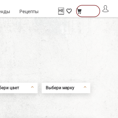
HE
енды
Рецепты
פתיחת
פתיחת
פתיחת
חלונית
מועדפים
שתמש
חלונית
Close
למשתמש
עגלה
ователь\гость
тель
ери цвет
Выбери марку
емовый
Emile Henry
асный
Degrenne
рный