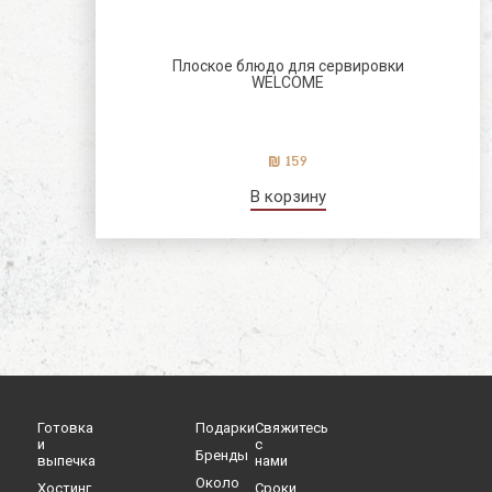
Плоское блюдо для сервировки
WELCOME
159
В корзину
Готовка
Подарки
Свяжитесь
и
с
Бренды
выпечка
нами
Oколо
Хостинг
Cроки