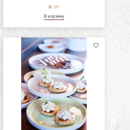
329
лтый
брать
В корзину