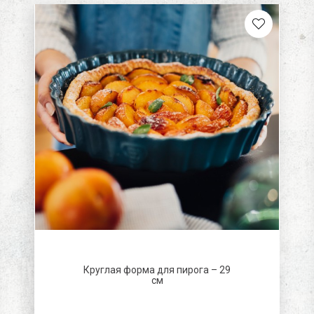
В честь праздника
кра
Для кого-то
хр
особенного
бр
син
пе
ко
бе
зе
се
бе
пу
пу
Ап
Круглая форма для пирога – 29
см
би
ро