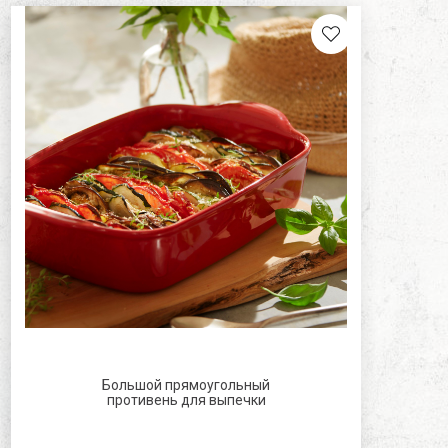
сный и черный
ом
онза
ий
сок
ричневый
лый
леный
рый
лый черный
рпурный
рпурный
ельсин
Большой прямоугольный
противень для выпечки
рюзовый
зовый