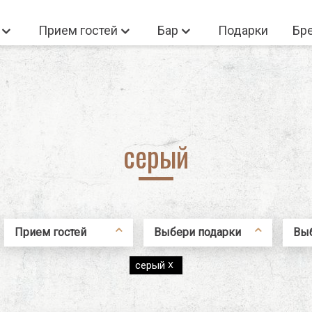
а
Прием гостей
Бар
Подарки
Бр
 Войдите
Новый польз
Нет товаров корзине
серый
Новый пользова
Регистрация
Прием гостей
Выбери подарки
Выб
Не помню пароль
Тарелки и миски
Для домашнего
Кр
серый
X
шеф-повара
Посуда для
Кр
сервировки блюд
В новый дом
Че