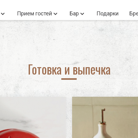
а
Прием гостей
Бар
Подарки
Бр
 Войдите
Новый польз
Нет товаров корзине
Готовка и выпечка
Новый пользова
Регистрация
Не помню пароль