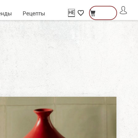
HE
енды
Рецепты
פתיחת
פתיחת
פתיחת
חלונית
מועדפים
שתמש
חלונית
Close
למשתמש
עגלה
ователь\гость
тель