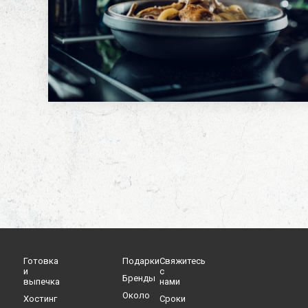
Готовка
Подарки
Свяжитесь
и
с
Бренды
выпечка
нами
Oколо
Хостинг
Cроки