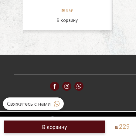
549
В корзину
Accessibility
229
В корзину
Item Added To Cart!