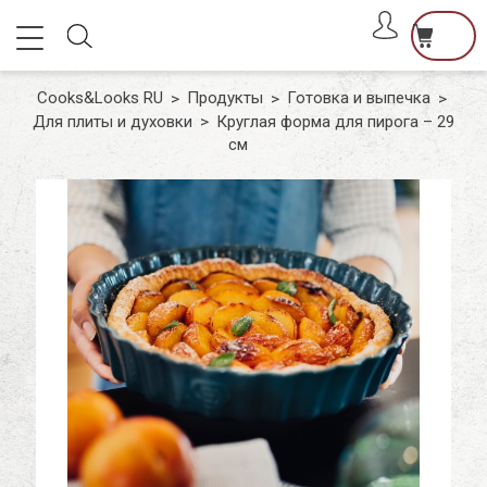
דלג לסרגל הניווט
דלג לתוכן
פתיחת
פתיחת
חלונית
משתמש
Close
Cooks&Looks RU
Продукты
Готовка и выпечка
חלונית
Для плиты и духовки
Круглая форма для пирога – 29
Уже зарегистрированы? Войдите
Нет товаров корзине
см
עגלה
Не помню пароль
Запомнить меня