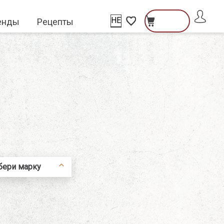
HE
енды
Рецепты
פתיחת
פתיחת
פתיחת
חלונית
מועדפים
שתמש
חלונית
Close
למשתמש
עגלה
ователь\гость
тель
бери марку
le Henry