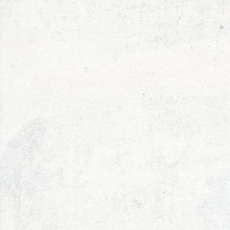
для кухни
синий
белый
зеленый
серый
белый черный
Апельсин
бирюзовый
Желтый