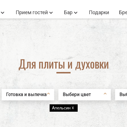
а
Прием гостей
Бар
Подарки
Бр
 Войдите
Новый польз
Нет товаров корзине
Для плиты и духовки
Новый пользова
Регистрация
Готовка и выпечка
Выбери цвет
Вы
Не помню пароль
Для плиты и
Кремовый
Emi
Апельсин
X
духовки
Красный
Приспособления
Черный