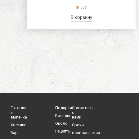
579
В корзину
Готовка
Подарки
Свяжитесь
и
с
Бренды
выпечка
нами
Oколо
Хостинг
Cроки
Рецепты
Бар
возвращается