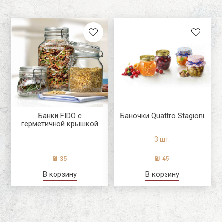
Новый пользователь\гость
Salter
The Bars
Регистрация
Luigi Bormioli
Банки FIDO с
Баночки Quattro Stagioni
герметичной крышкой
3 шт.
35
45
В корзину
В корзину