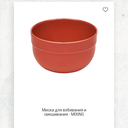
коричневый
белый
зеленый
серый
Апельсин
бирюзовый
Миска для взбивания и
смешивания - MIXING