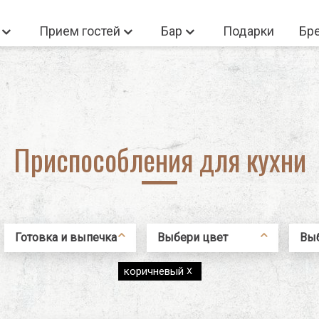
а
Прием гостей
Бар
Подарки
Бр
 Войдите
Новый польз
Нет товаров корзине
Приспособления для кухни
Новый пользова
Регистрация
Готовка и выпечка
Выбери цвет
Вы
Не помню пароль
Приспособления
Кремовый
Emi
коричневый
X
для кухни
Красный
Черный