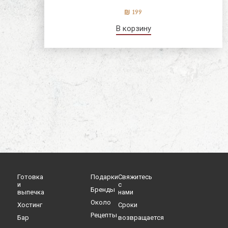
199
В корзину
Готовка
Подарки
Свяжитесь
и
с
Бренды
выпечка
нами
Oколо
Хостинг
Cроки
Рецепты
Бар
возвращается