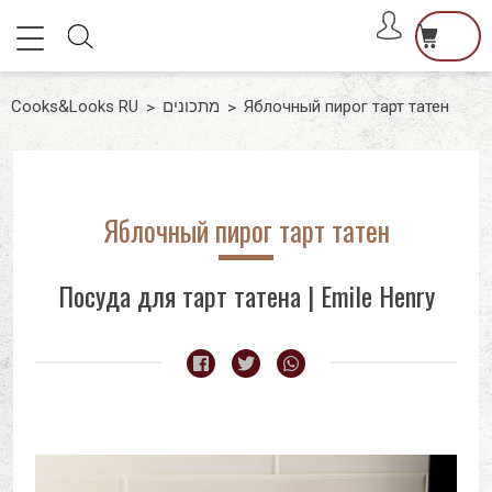
דלג לסרגל הניווט
דלג לתוכן
פתיחת
פתיחת
חלונית
משתמש
Close
Cooks&Looks RU
מתכונים
Яблочный пирог тарт татен
חלונית
Уже зарегистрированы? Войдите
Нет товаров корзине
עגלה
Яблочный пирог тарт татен
Посуда для тарт татена | Emile Henry
Не помню пароль
Запомнить меня