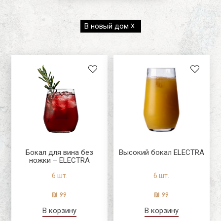
Новый пользователь\гость
блюд
Bormioli Rocco
Апельсин
Luigi Bormioli
В новый дом
X
Регистрация
Бокал для вина без
Высокий бокал ELECTRA
ножки – ELECTRA
6 шт.
6 шт.
99
99
В корзину
В корзину